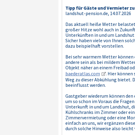
Tipp für Gäste und Vermieter z
landshut-pension.de, 14.07.2026
Das aktuell heiße Wetter belastet
großer Hitze wohl auch in Zukunft
Unterkünften in und um Landshut s
Sicher haben viele von Ihnen so
dazu beispielhaft vorstellen.
Bei sehr warmem Wetter können d
andere sein als bei mildem Wetter
Objekt näher an einem Freibad oder
baederatlas.com
. Hier können
Weg zu dieser Abkühlung bietet. 
beeinflusst werden.
Gastgeber wiederum können den o.
um so schon im Voraus die Fragen 
Unterkunft in und um Landshut, d
Kühlschranks im Zimmer oder ein
Zimmervermietung oder eine Mont
einfach an uns, wir ergänzen diese
durch solche Hinweise also leicht