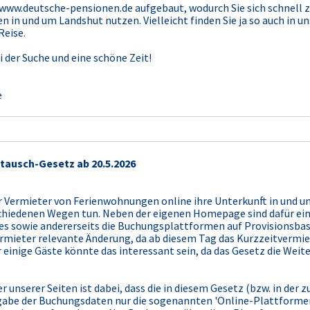
u www.deutsche-pensionen.de aufgebaut, wodurch Sie sich schnell 
en in und um Landshut nutzen. Vielleicht finden Sie ja so auch in
Reise.
i der Suche und eine schöne Zeit!
e
tausch-Gesetz ab 20.5.2026
 Vermieter von Ferienwohnungen online ihre Unterkunft in und u
chiedenen Wegen tun. Neben der eigenen Homepage sind dafür eine
es sowie andererseits die Buchungsplattformen auf Provisionsbasi
 Vermieter relevante Änderung, da ab diesem Tag das Kurzzeitver
für einige Gäste könnte das interessant sein, da das Gesetz die We
er unserer Seiten ist dabei, dass die in diesem Gesetz (bzw. in de
abe der Buchungsdaten nur die sogenannten 'Online-Plattformen'