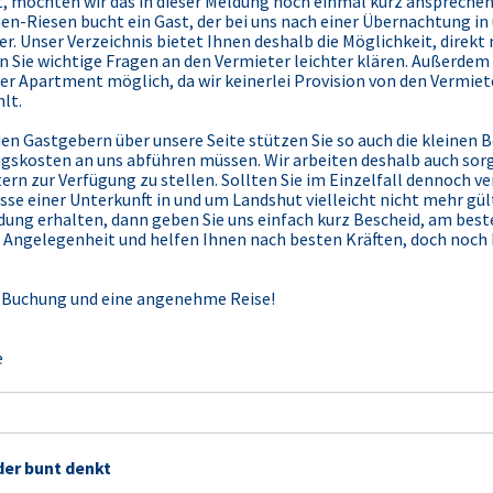
 möchten wir das in dieser Meldung noch einmal kurz ansprechen:
-Riesen bucht ein Gast, der bei uns nach einer Übernachtung in 
r. Unser Verzeichnis bietet Ihnen deshalb die Möglichkeit, direkt
n Sie wichtige Fragen an den Vermieter leichter klären. Außerdem
er Apartment möglich, da wir keinerlei Provision von den Vermie
lt.
n Gastgebern über unsere Seite stützen Sie so auch die kleinen 
gskosten an uns abführen müssen. Wir arbeiten deshalb auch sorg
rn zur Verfügung zu stellen. Sollten Sie im Einzelfall dennoch 
 einer Unterkunft in und um Landshut vielleicht nicht mehr gültig
dung erhalten, dann geben Sie uns einfach kurz Bescheid, am best
ie Angelegenheit und helfen Ihnen nach besten Kräften, doch noc
er Buchung und eine angenehme Reise!
e
der bunt denkt