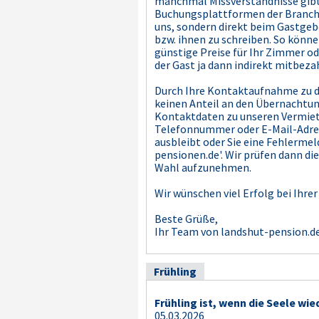
manchmal Missverständnisse gibt,
Buchungsplattformen der Branchen
uns, sondern direkt beim Gastgebe
bzw. ihnen zu schreiben. So könne
günstige Preise für Ihr Zimmer od
der Gast ja dann indirekt mitbezah
Durch Ihre Kontaktaufnahme zu de
keinen Anteil an den Übernachtun
Kontaktdaten zu unseren Vermiete
Telefonnummer oder E-Mail-Adresse
ausbleibt oder Sie eine Fehlermel
pensionen.de'. Wir prüfen dann d
Wahl aufzunehmen.
Wir wünschen viel Erfolg bei Ihr
Beste Grüße,
Ihr Team von landshut-pension.d
Frühling
Frühling ist, wenn die Seele wie
05.03.2026