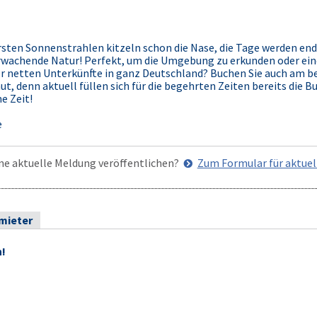
ersten Sonnenstrahlen kitzeln schon die Nase, die Tage werden end
erwachende Natur! Perfekt, um die Umgebung zu erkunden oder ei
er netten Unterkünfte in ganz Deutschland? Buchen Sie auch am be
 denn aktuell füllen sich für die begehrten Zeiten bereits die B
e Zeit!
e
ne aktuelle Meldung veröffentlichen?
Zum Formular für aktue
rmieter
n!