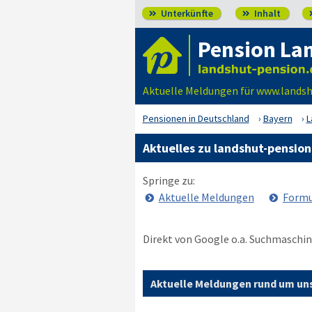
Unterkünfte
Inhalt


Pension La
Aktuelle Meldungen für www.landsh
Pensionen in Deutschland
Bayern
L
Aktuelles zu landshut-pension
Springe zu:
Aktuelle Meldungen
Formu
Direkt von Google o.a. Suchmaschin
Aktuelle Meldungen rund um uns