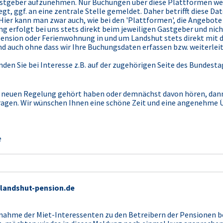
stgeber aufzunehmen. Nur Buchungen über diese Plattformen wer
iegt, ggf. an eine zentrale Stelle gemeldet. Daher betrifft diese 
 Hier kann man zwar auch, wie bei den 'Plattformen', die Angebot
ng erfolgt bei uns stets direkt beim jeweiligen Gastgeber und nic
er Pension oder Ferienwohnung in und um Landshut stets direkt mi
nd auch ohne dass wir Ihre Buchungsdaten erfassen bzw. weiterleit
en Sie bei Interesse z.B. auf der zugehörigen Seite des Bundest
ser neuen Regelung gehört haben oder demnächst davon hören, dan
ragen. Wir wünschen Ihnen eine schöne Zeit und eine angenehme 
e
 landshut-pension.de
fnahme der Miet-Interessenten zu den Betreibern der Pensionen b