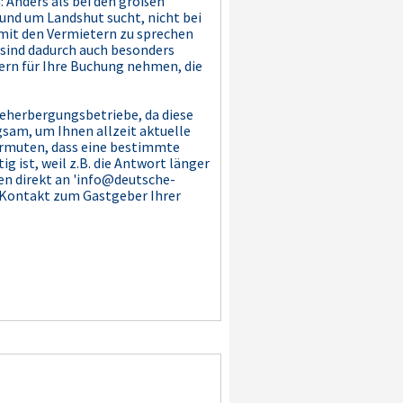
 Anders als bei den großen
und um Landshut sucht, nicht bei
 mit den Vermietern zu sprechen
 sind dadurch auch besonders
tern für Ihre Buchung nehmen, die
Beherbergungsbetriebe, da diese
sam, um Ihnen allzeit aktuelle
vermuten, dass eine bestimmte
 ist, weil z.B. die Antwort länger
en direkt an 'info@deutsche-
h Kontakt zum Gastgeber Ihrer