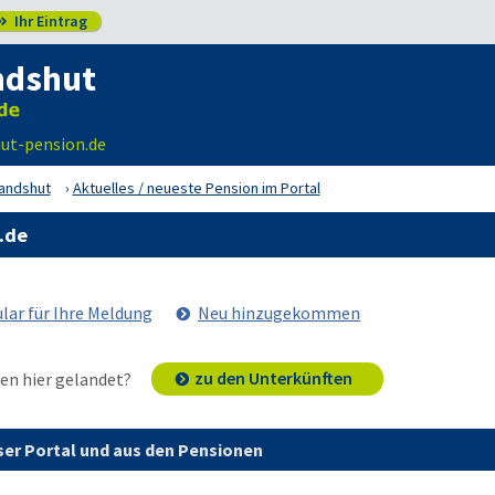
Ihr Eintrag

ndshut
ut-pension.de
andshut
Aktuelles / neueste Pension im Portal
.de
lar für Ihre Meldung
Neu hinzugekommen
zu den Unterkünften
en hier gelandet?
er Portal und aus den Pensionen