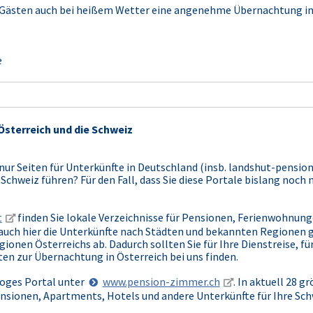
 Gästen auch bei heißem Wetter eine angenehme Übernachtung in
e
Österreich und die Schweiz
 nur Seiten für Unterkünfte in Deutschland (insb. landshut-pension
 Schweiz führen? Für den Fall, dass Sie diese Portale bislang noc
t
finden Sie lokale Verzeichnisse für Pensionen, Ferienwohnungen
auch hier die Unterkünfte nach Städten und bekannten Regionen 
ionen Österreichs ab. Dadurch sollten Sie für Ihre Dienstreise, fü
en zur Übernachtung in Österreich bei uns finden.
aloges Portal unter
www.pension-zimmer.ch
. In aktuell 28 
ensionen, Apartments, Hotels und andere Unterkünfte für Ihre Sch