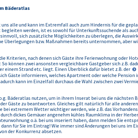
um Bäderatlas
 uns alle und kann im Extremfall auch zum Hindernis für die gepla
 begleiten werden, ist es sowohl für Unterkunftssuchende als auch
innvoll, sich zusätzliche Möglichkeiten zu überlegen, die Auswir
lche Überlegungen bzw. Maßnahmen bereits unternommen, aber wir
ie Kriterien, nach denen sich Gäste ihre Ferienwohnung oder Ho
. So können zwei ansonsten vergleichbare Gastgeber sich z.B. da
 einem Strand etc. liegt. Einen Überblick dafür bietet z.B. der
 sich Gäste informieren, welches Apartment oder welche Pension 
Dadurch kann im Einzelfall durchaus die Wahl zwischen zwei Verm
g. Bäderatlas nutzen, um in ihrem Inserat bei uns die nächsten B
der Gäste zu beantworten. Gleiches gilt natürlich für alle andere
ie bei extremem Wetter wichtiger werden, wie z.B. das Vorhandens
 durch dickes Gemäuer angenehm kühles Raumklima in der Herberg
eurwohnung o.ä. bei uns inseriert haben, dann melden Sie ents
 dann für Sie im Eintrag! Wie immer sind Änderungen bei uns im Ein
 von der Konkurrenz absetzen.