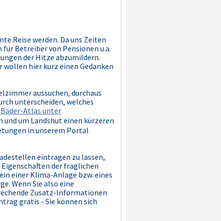
nte Reise werden. Da uns Zeiten
 für Betreiber von Pensionen u.a.
kungen der Hitze abzumildern.
 wollen hier kurz einen Gedanken
telzimmer aussuchen, durchaus
durch unterscheiden, welches
Bäder-Atlas unter
in und um Landshut einen kürzeren
ietungen in unserem Portal
adestellen eintragen zu lassen,
n Eigenschaften der fraglichen
ein einer Klima-Anlage bzw. eines
e. Wenn Sie also eine
prechende Zusatz-Informationen
trag gratis - Sie können sich