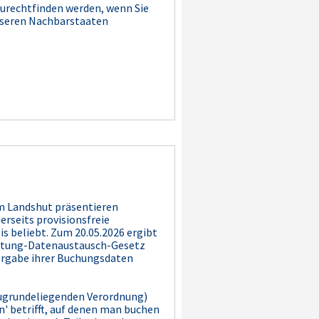
zurechtfinden werden, wenn Sie
 unseren Nachbarstaaten
m Landshut präsentieren
rseits provisionsfreie
s beliebt. Zum 20.05.2026 ergibt
mietung-Datenaustausch-Gesetz
itergabe ihrer Buchungsdaten
r zugrundeliegenden Verordnung)
 betrifft, auf denen man buchen