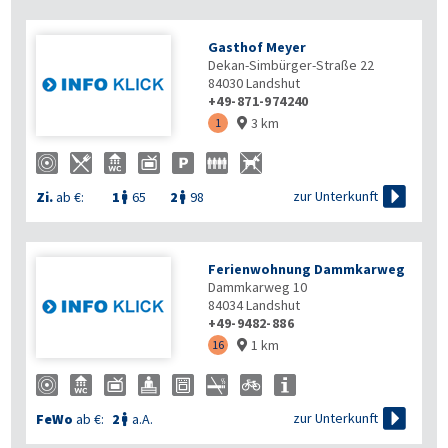
Gasthof Meyer
Dekan-Simbürger-Straße 22
84030
Landshut
+49-871-974240
3 km
1


zur Unterkunft
Zi.
ab €:
1
65
2
98


Ferienwohnung Dammkarweg
Dammkarweg 10
84034
Landshut
+49-9482-886
1 km
16


zur Unterkunft
FeWo
ab €:
2
a.A.
