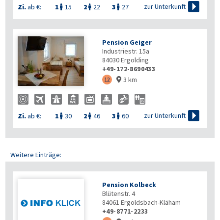

zur Unterkunft
Zi.
ab €:
1
15
2
22
3
27



Pension Geiger
Industriestr. 15a
84030
Ergolding
+49-172-8690433
3 km
12


zur Unterkunft
Zi.
ab €:
1
30
2
46
3
60



Weitere Einträge:
Pension Kolbeck
Blütenstr. 4
84061
Ergoldsbach-Kläham
+49-8771-2233