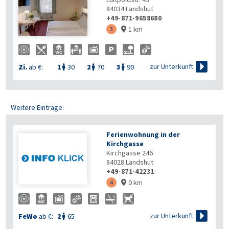
84034
Landshut
+49-871-9658680
1 km
3


zur Unterkunft
Zi.
ab €:
1
30
2
70
3
90



Weitere Einträge:
Ferienwohnung in der
Kirchgasse
Kirchgasse 246
84028
Landshut
+49-871-42231
0 km
4


zur Unterkunft
FeWo
ab €:
2
65
