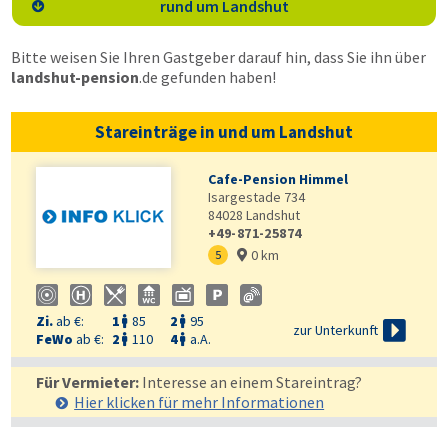
rund um Landshut

Bitte weisen Sie Ihren Gastgeber darauf hin, dass Sie ihn über
landshut-pension
.de
gefunden haben!
Stareinträge in und um Landshut
Cafe-Pension Himmel
Isargestade 734
84028
Landshut
+49-871-25874
0 km
5

Zi.
ab €:
1
85
2
95



zur Unterkunft
FeWo
ab €:
2
110
4
a.A.


Für Vermieter:
Interesse an einem Stareintrag?
Hier klicken für mehr
Informationen