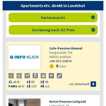
Apartments etc. direkt in Landshut
Kartenansicht

Sortierung nach: DZ-Preis

Cafe-Pension Himmel
Isargestade 734
84028
Landshut
+49-871-25874
0 km
5

Zi.
ab €:
1
85
2
95



zur Unterkunft
FeWo
ab €:
2
110
4
a.A.


Hotel-Pension Luitpold
Luitpoldstr. 43