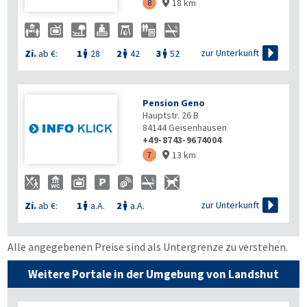
18 km
8


zur Unterkunft
Zi.
ab €:
1
28
2
42
3
52



Pension Geno
Hauptstr. 26 B
84144
Geisenhausen
+49-8743-9674004
13 km
7


zur Unterkunft
Zi.
ab €:
1
a.A.
2
a.A.


Alle angegebenen Preise sind als Untergrenze zu verstehen.
Weitere Portale in der Umgebung von Landshut