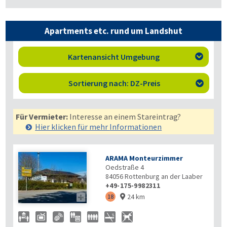
Apartments etc. rund um Landshut
Kartenansicht Umgebung

Sortierung nach: DZ-Preis

Für Vermieter:
Interesse an einem Stareintrag?
Hier klicken für mehr
Informationen
ARAMA Monteurzimmer
Oedstraße 4
84056
Rottenburg an der Laaber
+49-175-9982311
24 km

18
